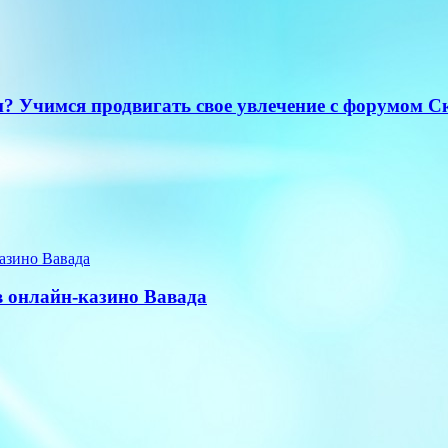
и? Учимся продвигать свое увлечение с форумом 
в онлайн-казино Вавада