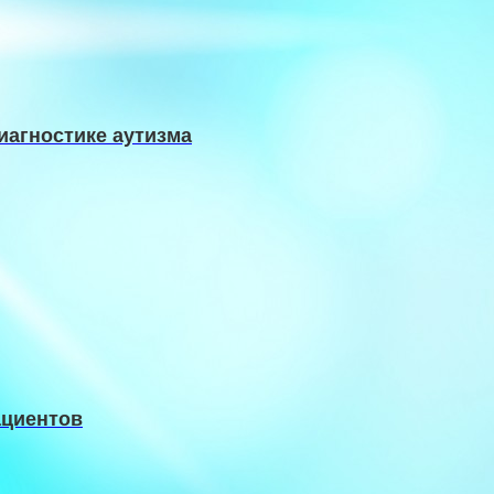
иагностике аутизма
ациентов