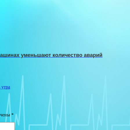
 машинах уменьшают количество аварий
 утра
ечены
*