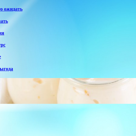
го ожидать
лать
ия
урс
е
выгода