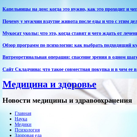
Перейти
Капельницы на дом: когда это нужно, как это проходит и че
к
содержимому
Почему у мужчин вздутие живота после еды и что с этим де
Мукосат уколы: что это, когда ставят и чего ждать от лечен
Обзор программ по психологии: как выбрать подходящий к
Витреоретинальная операция: спасение зрения в одном шаг
Сайт Складчина: что такое совместная покупка и в чем ее 
Медицина и здоровье
Новости медицины и здравоохранения
Главная
Наука
Медики
Психология
Здоровая еда